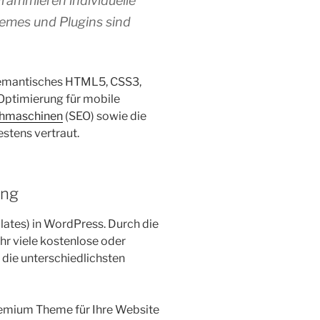
grammieren individuelle
emes und Plugins sind
 semantisches HTML5, CSS3,
 Optimierung für mobile
hmaschinen
(SEO) sowie die
stens vertraut.
ung
ates) in WordPress. Durch die
r viele kostenlose oder
die unterschiedlichsten
emium Theme für Ihre Website