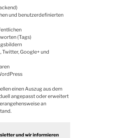
Backend)
chen und benutzerdefinierten
fentlichen
worten (Tags)
agsbildern
 Twitter, Google+ und
aren
WordPress
tellen einen Auszug aus dem
uell angepasst oder erweitert
 Herangehensweise an
tand.
etter und wir informieren