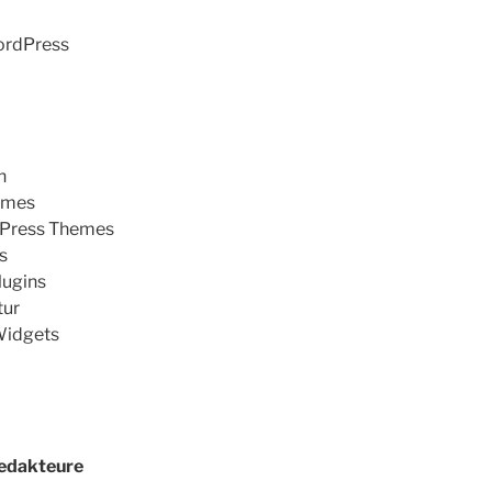
ordPress
n
emes
dPress Themes
s
lugins
tur
Widgets
Redakteure