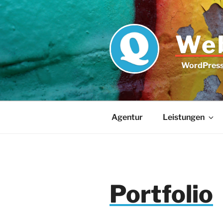
Zum
Inhalt
springen
Web
WordPress 
Agentur
Leistungen
Portfolio