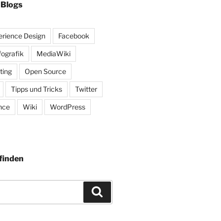
 Blogs
rience Design
Facebook
fografik
MediaWiki
ting
Open Source
Tipps und Tricks
Twitter
nce
Wiki
WordPress
finden
Suchen