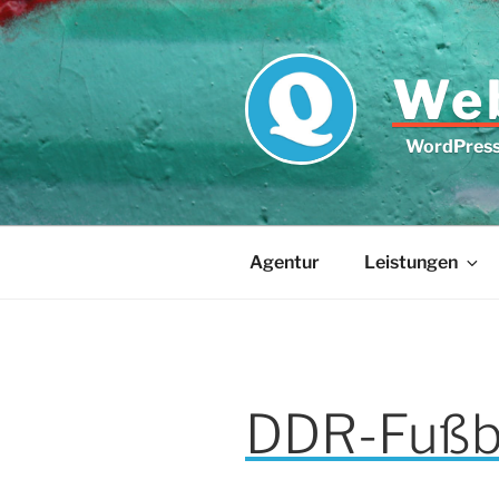
Zum
Inhalt
springen
Web
WordPress 
Agentur
Leistungen
DDR-Fußba