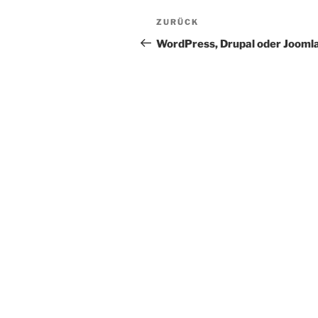
Beitrags-
Vorheriger
ZURÜCK
Navigation
Beitrag
WordPress, Drupal oder Jooml