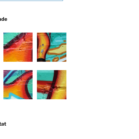
nde
tat