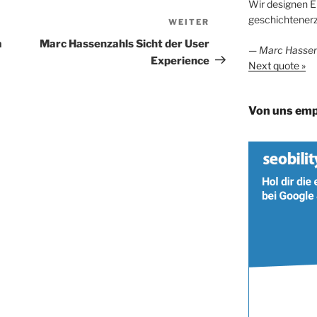
Wir designen Er
geschichtenerz
WEITER
Nächster
Beitrag
a
Marc Hassenzahls Sicht der User
—
Marc Hassen
Experience
Next quote »
Von uns emp