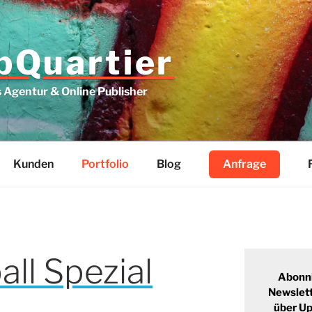
Quartier
Agentur & Online Publisher
Kunden
Portfolio
Blog
Anfrage
ll Spezial
Abonn
Newslett
über U