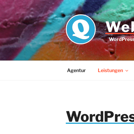
Zum
Inhalt
springen
Web
WordPress 
Agentur
Leistungen
WordPre