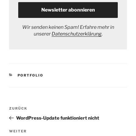
Wir senden keinen Spam! Erfahre mehr in
unserer
Datenschutzerklärung
.
KATEGORIEN
PORTFOLIO
Beitrags-
Vorheriger
ZURÜCK
Navigation
Beitrag
WordPress-Update funktioniert nicht
Nächster
WEITER