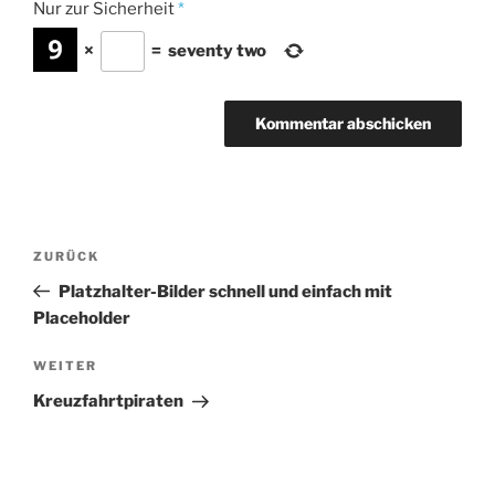
Nur zur Sicherheit
*
×
=
seventy two
Beitrags-
Vorheriger
ZURÜCK
Navigation
Beitrag
Platzhalter-Bilder schnell und einfach mit
Placeholder
Nächster
WEITER
Beitrag
Kreuzfahrtpiraten