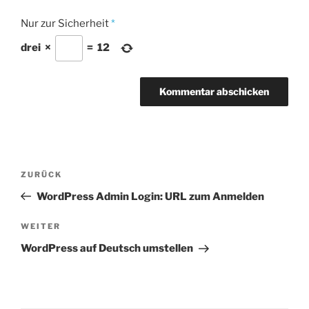
Nur zur Sicherheit
*
drei
×
=
12
Beitrags-
Vorheriger
ZURÜCK
Navigation
Beitrag
WordPress Admin Login: URL zum Anmelden
Nächster
WEITER
Beitrag
WordPress auf Deutsch umstellen