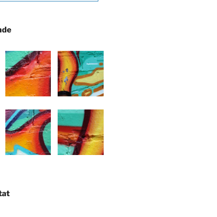
nde
tat