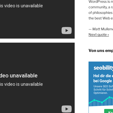
WordPress is mo
community, a r
of philosophies
the best Web e
—
Matt Mullen
Next quote »
Von uns emp