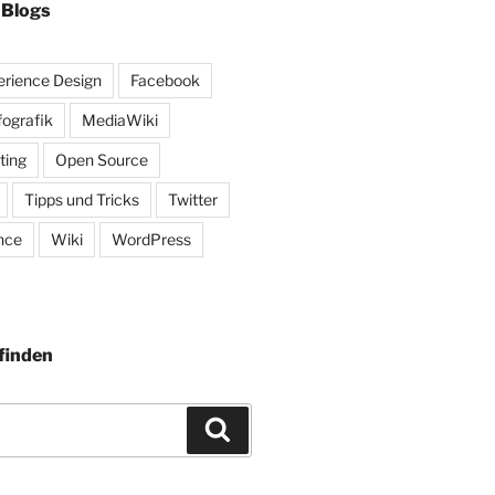
 Blogs
rience Design
Facebook
fografik
MediaWiki
ting
Open Source
Tipps und Tricks
Twitter
nce
Wiki
WordPress
finden
Suchen