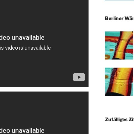
Berliner Wä
Zufälliges Zi