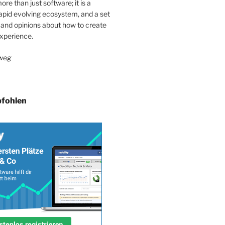
re than just software; it is a
apid evolving ecosystem, and a set
 and opinions about how to create
xperience.
weg
fohlen