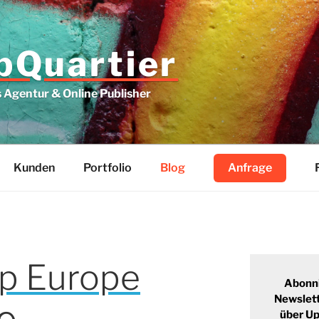
Quartier
Agentur & Online Publisher
Kunden
Portfolio
Blog
Anfrage
 Europe
Abonn
Newslett
über U