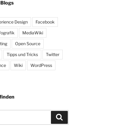
 Blogs
rience Design
Facebook
fografik
MediaWiki
ting
Open Source
Tipps und Tricks
Twitter
nce
Wiki
WordPress
finden
Suchen