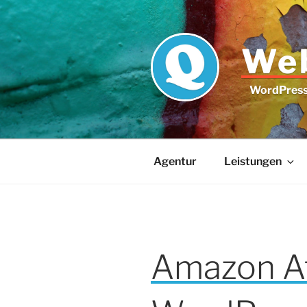
Zum
Inhalt
springen
Web
WordPress 
Agentur
Leistungen
Amazon Aff