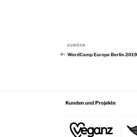
Beitrags-
Vorheriger
ZURÜCK
Navigation
Beitrag
WordCamp Europe Berlin 2019
Kunden und Projekte