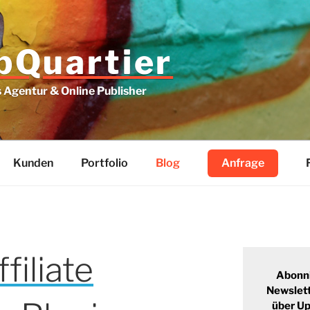
Quartier
Agentur & Online Publisher
Kunden
Portfolio
Blog
Anfrage
iliate
Abonn
Newslett
über U