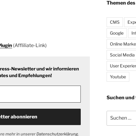
Themen des
CMS
Expe
Google
In
Online Marke
lugin
(Affliliate-Link)
Social Media
User Experie
ess-Newsletter und wir informieren
ates und Empfehlungen!
Youtube
Suchen und 
Suche
nach:
hre mehr in unserer
Datenschutzerklärung
.