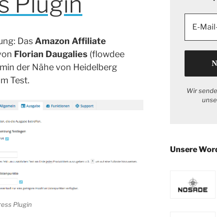
 Plugin
ung: Das
Amazon Affiliate
von
Florian Daugalies
(flowdee
eimin der Nähe von Heidelberg
im Test.
Wir sende
unse
Unsere Wor
ress Plugin