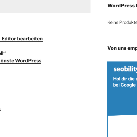
WordPress 
Keine Produkte
 Editor bearbeiten
Von uns emp
ll“
chönste WordPress
S