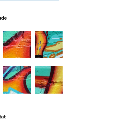
nde
tat