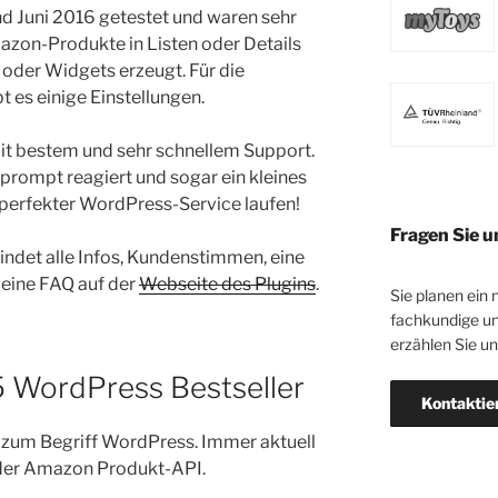
nd Juni 2016 getestet und waren sehr
azon-Produkte in Listen oder Details
oder Widgets erzeugt. Für die
 es einige Einstellungen.
mit bestem und sehr schnellem Support.
rompt reagiert und sogar ein kleines
n perfekter WordPress-Service laufen!
Fragen Sie u
indet alle Infos, Kundenstimmen, eine
eine FAQ auf der
Webseite des Plugins
.
Sie planen ein 
fachkundige un
erzählen Sie u
5 WordPress Bestseller
Kontaktie
 zum Begriff WordPress. Immer aktuell
 der Amazon Produkt-API.