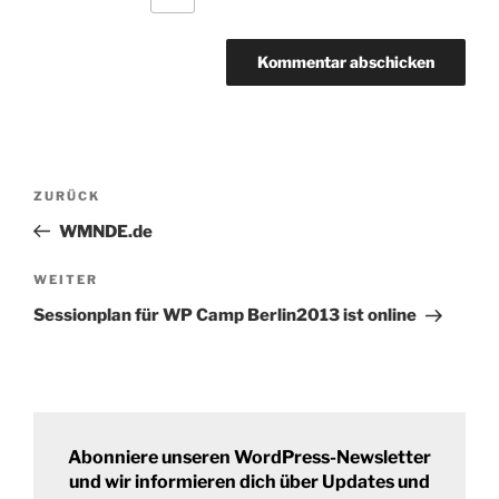
Beitrags-
Vorheriger
ZURÜCK
Navigation
Beitrag
WMNDE.de
Nächster
WEITER
Beitrag
Sessionplan für WP Camp Berlin2013 ist online
Abonniere unseren WordPress-Newsletter
und wir informieren dich über Updates und