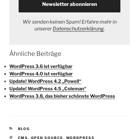
Wir senden keinen Spam! Erfahre mehr in
unserer
Datenschutzerklärung
.
Ähnliche Beiträge
WordPress 3.6 ist verfügbar
WordPress 4.0 ist verfügbar
Update! WordPress 4.2 „Powell“
Update! WordPress 4.5 „Coleman“
WordPress 3.8, das bisher schönste WordPress
KATEGORIEN
BLOG
SCHLAGWÖRTER
CMS
,
OPEN SOURCE
,
WORDPRESS