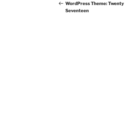
Navigation
Beitrag
WordPress Theme: Twenty
Seventeen