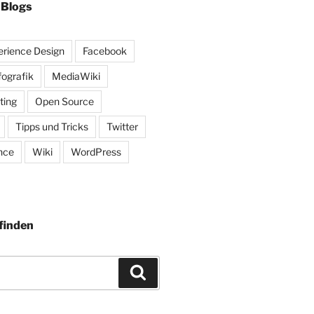
 Blogs
rience Design
Facebook
fografik
MediaWiki
ting
Open Source
Tipps und Tricks
Twitter
nce
Wiki
WordPress
finden
Suchen