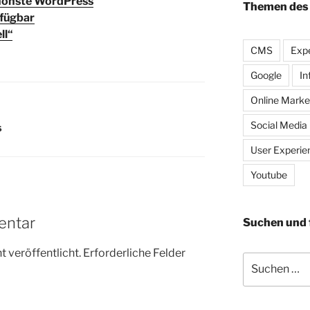
chönste WordPress
Themen des
rfügbar
ll“
CMS
Expe
Google
In
Online Marke
Social Media
S
User Experie
Youtube
entar
Suchen und 
 veröffentlicht.
Erforderliche Felder
Suche
nach: