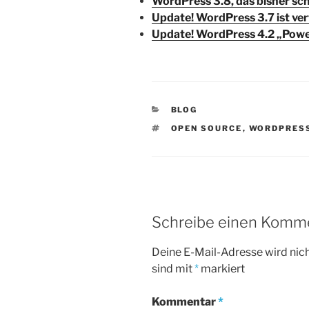
WordPress 3.8, das bisher s
Update! WordPress 3.7 ist ve
Update! WordPress 4.2 „Powe
KATEGORIEN
BLOG
SCHLAGWÖRTER
OPEN SOURCE
,
WORDPRES
Schreibe einen Komm
Deine E-Mail-Adresse wird nicht
sind mit
*
markiert
Kommentar
*