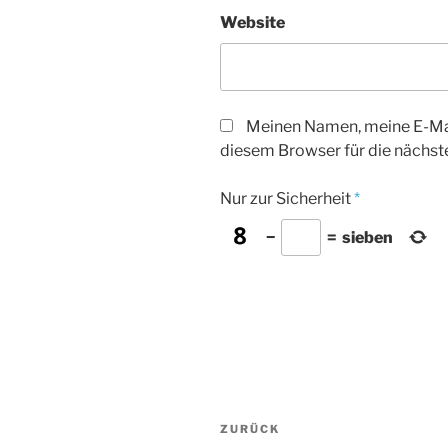
Website
Meinen Namen, meine E-Mai
diesem Browser für die nächs
Nur zur Sicherheit
*
−
=
sieben
Beitrags-
Vorheriger
ZURÜCK