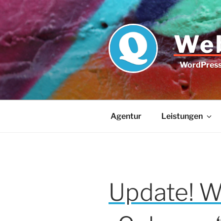
Zum
Inhalt
springen
Web
WordPress 
Agentur
Leistungen
Update! W