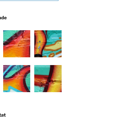
nde
tat